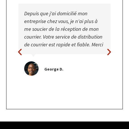
Depuis que j'ai domicilié mon
Le s
es a
entreprise chez vous, je n'ai plus à
exce
utes
me soucier de la réception de mon
rapi
ns
courrier. Votre service de distribution
appe
el
de courrier est rapide et fiable. Merci
rapi
rest
de n
impo
George D.