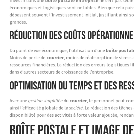
Investir dans une
boîte postale entreprise
ne sert pas seul
économiques et logistiques sont notables. Bien que cela puiss
dépassent souvent l’investissement initial, justifiant ainsi s
grandes.
Réduction des coûts opérationne
Du point de vue économique, l’utilisation d’une
boîte postal
Moins de perte de
courrier
, moins de réabsorption de stress 
ressources financières. La réduction des erreurs logistiques 
dans d’autres secteurs de croissance de l’entreprise.
Optimisation du temps et des re
Avec une
gestion simplifiée
du
courrier
, le personnel peut con
ainsi l’efficacité globale de la
société
. La réduction des tâche
disponibilité pour des activités à forte valeur ajoutée, rendan
Boîte postale et image d