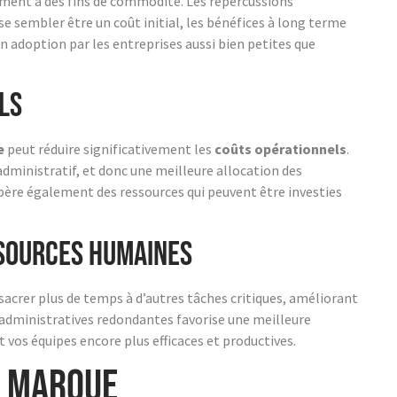
ement à des fins de commodité. Les répercussions
e sembler être un coût initial, les bénéfices à long terme
on adoption par les entreprises aussi bien petites que
ls
e
peut réduire significativement les
coûts opérationnels
.
administratif, et donc une meilleure allocation des
libère également des ressources qui peuvent être investies
ssources humaines
sacrer plus de temps à d’autres tâches critiques, améliorant
s administratives redondantes favorise une meilleure
t vos équipes encore plus efficaces et productives.
e marque