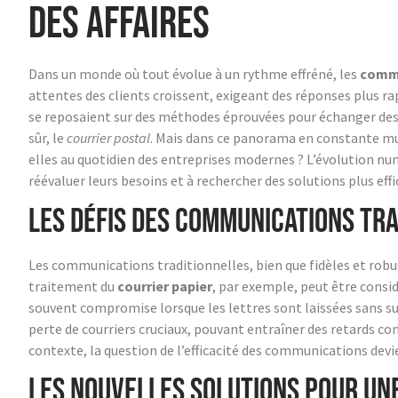
des affaires
Dans un monde où tout évolue à un rythme effréné, les
commu
attentes des clients croissent, exigeant des réponses plus ra
se reposaient sur des méthodes éprouvées pour échanger des 
sûr, le
courrier postal
. Mais dans ce panorama en constante mut
elles au quotidien des entreprises modernes ? L’évolution nu
réévaluer leurs besoins et à rechercher des solutions plus effi
Les défis des communications tr
Les communications traditionnelles, bien que fidèles et robu
traitement du
courrier papier
, par exemple, peut être consi
souvent compromise lorsque les lettres sont laissées sans sur
perte de courriers cruciaux, pouvant entraîner des retards c
contexte, la question de l’efficacité des communications devie
Les nouvelles solutions pour une